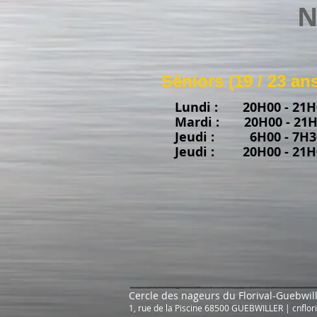
N
Séniors (19 / 23 an
Lundi : 20H00 - 21H
Mardi : 20H00 - 21H
Jeudi : 6H00 - 7H3
Jeudi : 20H00 - 21H
Cercle des nageurs du Florival-Guebwil
1, rue de la Piscine 68500 GUEBWILLER |
cnflo