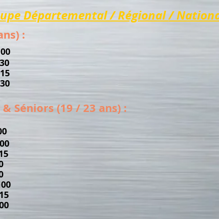
upe Départemental / Régional
/ Nationa
ns) :
00
30
H15
30
 & Séniors (19 / 23 ans) :
00
00
15
0
0
H00
15
00