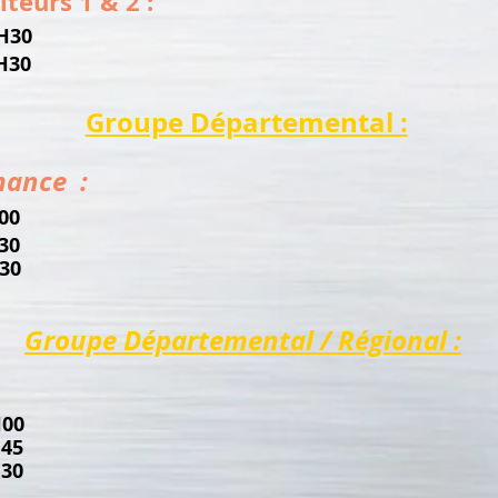
eurs 1 & 2 :
H30
8H30
Groupe Départemental :
mance :
00
H30
30
Groupe Départemental / Régional :
00
H45
30