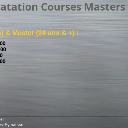
atation Courses Masters
s) & Master (24 ans & +) :
00
00
0
00
ler
rival@gmail.com