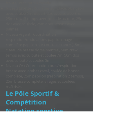
frontal, respiration costale.
Niveau Bronze : Roulades sur place, plongeon
avec coulée 5m, départ dos avec coulée 3m,
25m crawl 3 temps avec roulade au mur, 25m
dos avec roulade, 25m ondulations avec
palmes.
Niveau Argent : Coordination
respiration/ondulations papillon, nage
complète papillon sur courte distance (15m),
ciseau de brasse dorsal/ventral, 50m crawl 3
temps avec culbute et coulée 7m, 50m dos
avec culbute et coulée 5m.
Niveau Or : Coordination bras/respiration
brasse avec jambes crawl, coulée de brasse
complète, 25m papillon (respiration 2 temps),
25m brasse complète, virages et coulées
maîtrisés.
Le Pôle Sportif &
Compétition
Natation sportive
adultes
Masters 1 (Apprentissage) & Masters 2