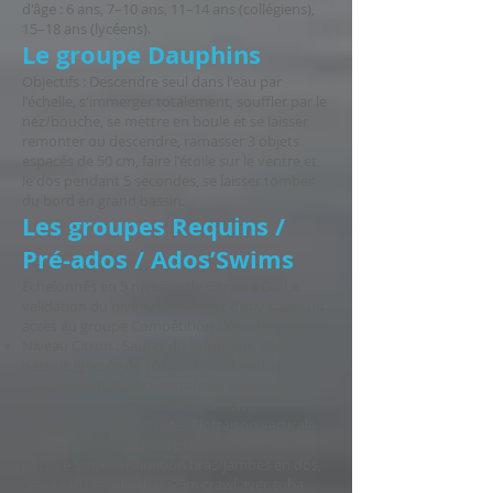
d'âge : 6 ans, 7–10 ans, 11–14 ans (collégiens),
15–18 ans (lycéens).
Le groupe Dauphins
Objectifs : Descendre seul dans l'eau par
l'échelle, s'immerger totalement, souffler par le
nez/bouche, se mettre en boule et se laisser
remonter ou descendre, ramasser 3 objets
espacés de 50 cm, faire l'étoile sur le ventre et
le dos pendant 5 secondes, se laisser tomber
du bord en grand bassin.
Les groupes Requins /
Pré-ados / Ados’Swims
Échelonnés en 5 niveaux de Citron à Or. La
validation du niveau Or permet d'envisager un
accès au groupe Compétition Départementale.
Niveau Citron : Sauter du bord/plot, flèche
passive (glissée de 10s sur le ventre/dos),
basculement étoile ventre/dos, déplacements
jambes avec/sans matériel sur 15m.
Niveau Bleu / Sauv’Nage : Flottaison verticale
10s, immersion grande profondeur, coulée
passive 5m, coordination bras/jambes en dos,
crawl sans respiration, 25m crawl avec tuba