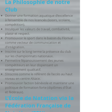
La Philosophie de notre
Club
Donner une formation aquatique d’excellence
à l’ensemble de nos licenciés (loisirs, scolaire,
compétition).
Inculquer les valeurs de travail, combativité,
plaisir et respect.
Promouvoir le sport dans le bassin du Florival
comme vecteur de communication et
d’intégration.
Inscrire sur le long terme la présence du club
sur les championnats nationaux.
Permettre l’épanouissement des jeunes
compétiteurs en leur dispensant un
enseignement qualitatif.
S’inscrire comme le référent de l’accès au haut
niveau en centre Alsace.
Promouvoir l’action bénévole et maintenir une
politique de formation forte (diplômes d'État
et fédéraux).
L’École de Natation via la
Fédération Française de