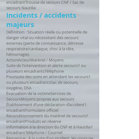
encadrantTrousse de secours CNF / Sac de
secours Nautilia
Incidents / accidents
majeurs
Définition : Situation réelle ou potentielle de
danger vital ou nécessitant des secours
externes (perte de connaissance, détresse
respiratoire/cardiaque, choc à la tête,
hémorragie).
ActionActeurMatériel / Moyens
Suite de l’intervention et alerte secours1 ou
plusieurs encadrantsTéléphone
Poursuite des soins en attendant les secours1
ou plusieurs encadrantsSac de secours,
oxygène, DSA
Évacuation de la victimeServices de
SecoursMoyens propres aux secours
Établissement d’une déclaration d’accident1
encadrantFormulaire officiel
Reconditionnement du matériel de secours1
encadrantProduits en réserve
Information à la direction du CNF et à Nautilia1
encadrantTéléphone / Courriel
Remarque : À la suite d’un incident, les cours ne