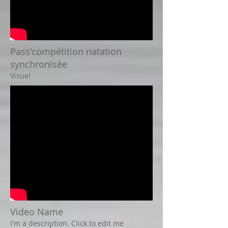
Pass'compétition natation
synchronisée
Visuel
Video Name
I'm a description. Click to edit me