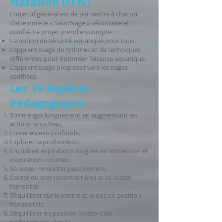
Natation (FFN)
L’objectif général est de permettre à chacun
d’atteindre le « Sauv’Nage » sécuritaire et
codifié. Le projet prend en compte :
La notion de sécurité aquatique pour tous.
L’apprentissage de rythmes et de techniques
différentes pour optimiser l’aisance aquatique.
L’apprentissage progressif vers les nages
codifiées.
Les 19 Repères
Pédagogiques
S’immerger longuement en augmentant les
actions sous l’eau.
Entrer en eau profonde.
Explorer la profondeur.
Enchaîner expirations longues en immersion et
inspirations courtes.
Se laisser remonter passivement.
Sauter du plot (avant/arrière) et se laisser
remonter.
S’équilibrer sur le ventre et le dos en position
horizontale.
S’équilibrer en position horizontale