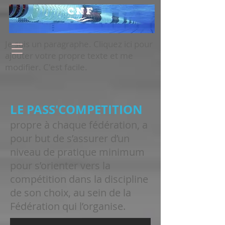
Je suis un paragraphe. Cliquez ici pour
ajouter votre propre texte et me
modifier. C'est facile.
LE PASS'COMPETITION
propre à chaque fédération, a
pour but de s’assurer d’un
niveau de pratique minimum
pour s’orienter vers la
compétition dans la discipline
de son choix, au sein de la
Fédération qui l’organise.