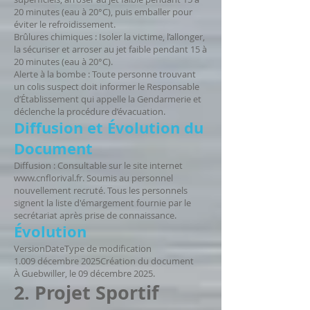
20 minutes (eau à 20°C), puis emballer pour
éviter le refroidissement.
Brûlures chimiques : Isoler la victime, l’allonger,
la sécuriser et arroser au jet faible pendant 15 à
20 minutes (eau à 20°C).
Alerte à la bombe : Toute personne trouvant
un colis suspect doit informer le Responsable
d’Établissement qui appelle la Gendarmerie et
déclenche la procédure d’évacuation.
Diffusion et Évolution du
Document
Diffusion : Consultable sur le site internet
www.cnflorival.fr
. Soumis au personnel
nouvellement recruté. Tous les personnels
signent la liste d'émargement fournie par le
secrétariat après prise de connaissance.
Évolution
VersionDateType de modification
1.009 décembre 2025Création du document
À Guebwiller, le 09 décembre 2025.
2. Projet Sportif