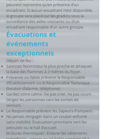
peuvent reprendre qu’en présence d’un
encadrant. Si aucun encadrant n’est disponible,
le groupe sera placé sur les gradins sous la
surveillance des aides-vestiaires ou d’un
encadrant responsable d’un autre groupe.
Évacuations et
événements
exceptionnels
Départ de feu :
Saisissez l’extincteur le plus proche et attaquez
la base des flammes à 2 mètres du foyer.
Prévenez ou faites prévenir le Responsable
d’Établissement ou le Responsable Technique
(bouton d’alarme, téléphone).
Gardez votre calme. Ne pas crier, ne pas courir.
Dirigez les personnes vers les sorties de
secours.
Le Responsable prévient les Sapeurs-Pompiers.
Ne jamais s’engager dans un couloir enfumé
sans visibilité. Évacuation prioritaire vers les
pelouses ou le hall d’accueil.
Brûlures thermiques : Enlever les vêtements
superficiels, arroser au jet faible pendant 15 à