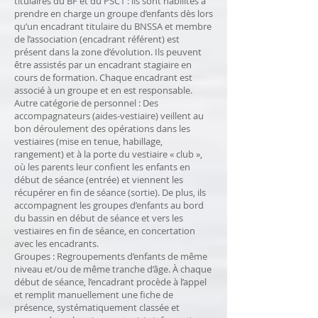
titulaires du BF et du PSC1 : ils sont habilités à
prendre en charge un groupe d’enfants dès lors
qu’un encadrant titulaire du BNSSA et membre
de l’association (encadrant référent) est
présent dans la zone d’évolution. Ils peuvent
être assistés par un encadrant stagiaire en
cours de formation. Chaque encadrant est
associé à un groupe et en est responsable.
Autre catégorie de personnel : Des
accompagnateurs (aides-vestiaire) veillent au
bon déroulement des opérations dans les
vestiaires (mise en tenue, habillage,
rangement) et à la porte du vestiaire « club »,
où les parents leur confient les enfants en
début de séance (entrée) et viennent les
récupérer en fin de séance (sortie). De plus, ils
accompagnent les groupes d’enfants au bord
du bassin en début de séance et vers les
vestiaires en fin de séance, en concertation
avec les encadrants.
Groupes : Regroupements d’enfants de même
niveau et/ou de même tranche d’âge. À chaque
début de séance, l’encadrant procède à l’appel
et remplit manuellement une fiche de
présence, systématiquement classée et