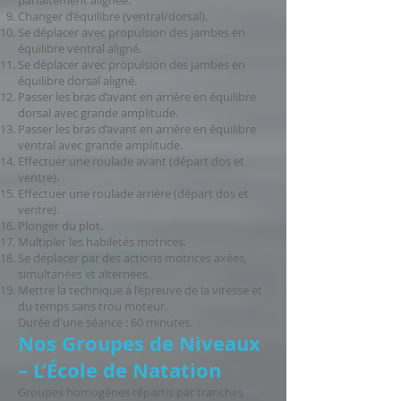
parfaitement alignée.
Changer d’équilibre (ventral/dorsal).
Se déplacer avec propulsion des jambes en
équilibre ventral aligné.
Se déplacer avec propulsion des jambes en
équilibre dorsal aligné.
Passer les bras d’avant en arrière en équilibre
dorsal avec grande amplitude.
Passer les bras d’avant en arrière en équilibre
ventral avec grande amplitude.
Effectuer une roulade avant (départ dos et
ventre).
Effectuer une roulade arrière (départ dos et
ventre).
Plonger du plot.
Multipler les habiletés motrices.
Se déplacer par des actions motrices axées,
simultanées et alternées.
Mettre la technique à l’épreuve de la vitesse et
du temps sans trou moteur.
Durée d'une séance : 60 minutes.
Nos Groupes de Niveaux
– L’École de Natation
Groupes homogènes répartis par tranches